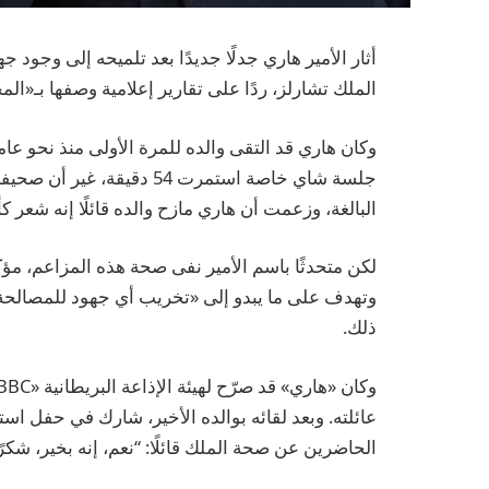
أثار الأمير هاري جدلًا جديدًا بعد تلميحه إلى وجود
الملك تشارلز، ردًا على تقارير إعلامية وصفها بـ«الم
جلسة شاي خاصة استمرت 54 دق
البالغة، وزعمت أن هاري مازح والده قائلًا إنه شعر كأ
لكن متحدثًا باسم الأمير نفى صحة هذه المزاعم، مؤكد
وتهدف على ما يبدو إلى «تخريب أي جهود للمصالحة 
ذلك.
عائلته. وبعد لقائه بوالده الأخير، شارك في حفل 
الحاضرين عن صحة الملك قائلًا: “نعم، إنه بخير، شكرًا