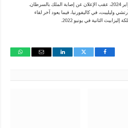
يُذكر أن آخر لقاء علني بين هاري ووالده كان في فبراير 2024، عقب الإعلان عن إصابة الملك بالسرطان.
تشي وليليبت، في كاليفورنيا، فيما يعود آخر لقاء
ليزابيث الثانية في يونيو 2022.
فيسبوك
تويتر
لينكدإن
البريد
واتساب
الإلكتروني