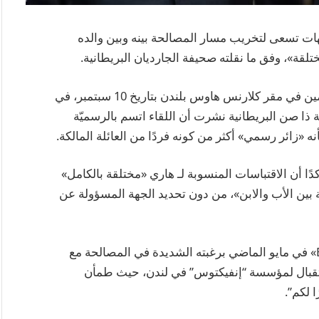
 جهات تسعى لتخريب مسار المصالحة بينه وبين والده
ختلقة»، وفق ما نقلته صحيفة الجارديان البريطانية.
وكان هاري قد التقى والده للمرة الأولى منذ نحو عامين في مقر كلارنس هاوس بلندن بتاريخ 10 سبتمبر، في
يقة، غير أن صحيفة ذا صن البريطانية نشرت أن اللقاء اتسم بالرسميّة
نه «زائر رسمي» أكثر من كونه فردًا من العائلة المالكة.
ًا أن الاقتباسات المنسوبة لـ هاري «مختلقة بالكامل»
بين الأب والابن»، من دون تحديد الجهة المسؤولة عن
وكان «هاري» قد صرّح لهيئة الإذاعة البريطانية «BBC» في مايو الماضي برغبته الشديدة في المصالحة مع
استقبال لمؤسسة “إنفيكتوس” في لندن، حيث طمأن
 لكم”.