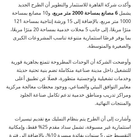
وأكدت شركة القاهرة للاستثمار والتطوير أن الطرح الجديد
يشمل
6 مصانع بمساحة 2000 متر مربع،
و10 مصانع بمساحة
1000 متر مربع، بالإضافة إلى 15 ورشة إنتاجية بمساحة 121
مترًا مربعًا، إلى جانب 5 محلات خدمية بمساحة 20 مترًا مربعًا،
بما يوفر فرصًا استثمارية متنوعة تناسب المشروعات الكبرى
والصغيرة والمتوسطة.
وأوضحت الشركة أن الوحدات المطروحة تتمتع بجاهزية فورية
للتشغيل داخل مدينة صناعية متكاملة تضم بنية تحتية حديثة
وخدمات تشغيلية ولوجستية متطورة، فضلًا عن تطبيق أعلى
معايير التوافق البيئي والصناعي، ووجود محطات معالجة مركزية
ومراكز تدريب ومناطق خدمية تدعم تكامل صناعة الجلود
والمنتجات النهائية.
وأشارت إلى أن الطرح يتم بنظام التمليك مع تقديم تيسيرات
استثمارية غير مسبوقة، تشمل سداد مقدم 25% فقط، وإمكانية
التقسيط حتى 5 سنوات بفائدة ميسرة 10%، بالإضافة إلى فترة