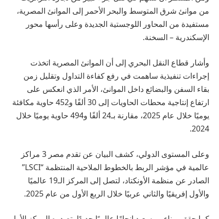
من موانئ شرق المتوسط والبحر الأحمر إلى الموانئ المصرية،
مستفيدة من المحاور اللوجستية الجديدة وعلى رأسها محور
الإسكندرية – السخنة.
وأشار قطاع النقل البحري إلى أن الموانئ المصرية اتخذت
إجراءات تنفيذية ساهمت في رفع كفاءة التداول وتقليل زمن
بقاء السفن والبضائع داخل الموانئ، الأمر الذي انعكس على
ارتفاع إنتاجية محطات الحاويات إلى 30 ألفًا و452 حاوية مكافئة
يوميًا خلال عام 2025، مقارنة بـ24 ألفًا و494 حاوية يوميًا خلال
2024.
وعلى المستوى الدولي، كشف البيان عن تقدم مصر 3 مراكز
عالمية في مؤشر الربط بالخطوط الملاحية المنتظمة “LSCI”
الصادر عن منظمة الأونكتاد، لتصل إلى المركز الـ19 عالميًا
والأول إفريقيًا والثاني عربيًا خلال الربع الأول من عام 2025.
كما حقق ميناء بورسعيد إنجازًا عالميًا جديدًا بتصدره المركز الأول