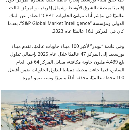
إقليميًا بمنطقة الشرق الأوسط وشمال إفريقيا، والمركز الثالث
عالميًا في مؤشر أداء موانئ الحاويات “CPPI” الصادر عن البنك
الدولي ومؤسسة “S&P Global Market Intelligence”، بعدما
كان في المركز الـ16 عالميًا عام 2023.
وفي قائمة “لويدز” لأكبر 100 ميناء حاويات عالميًا، تقدم ميناء
بورسعيد إلى المركز 47 عالميًا خلال عام 2025 بإجمالي تداول
بلغ 4.439 مليون حاوية مكافئة، مقابل المركز 64 في العام
السابق، فيما جاءت محطة دمياط لتداول الحاويات ضمن أفضل
100 محطة عالميًا، محققة أداءً متميزًا ونسب نمو كبيرة.