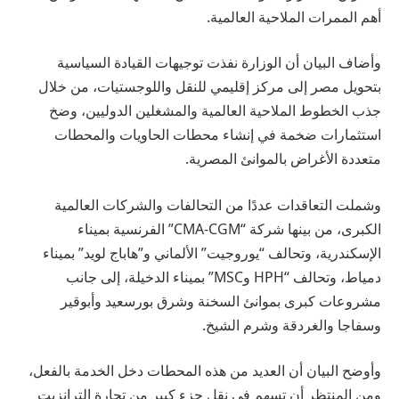
أهم الممرات الملاحية العالمية.
وأضاف البيان أن الوزارة نفذت توجيهات القيادة السياسية
بتحويل مصر إلى مركز إقليمي للنقل واللوجستيات، من خلال
جذب الخطوط الملاحية العالمية والمشغلين الدوليين، وضخ
استثمارات ضخمة في إنشاء محطات الحاويات والمحطات
متعددة الأغراض بالموانئ المصرية.
وشملت التعاقدات عددًا من التحالفات والشركات العالمية
الكبرى، من بينها شركة “CMA-CGM” الفرنسية بميناء
الإسكندرية، وتحالف “يوروجيت” الألماني و”هاباج لويد” بميناء
دمياط، وتحالف “HPH وMSC” بميناء الدخيلة، إلى جانب
مشروعات كبرى بموانئ السخنة وشرق بورسعيد وأبوقير
وسفاجا والغردقة وشرم الشيخ.
وأوضح البيان أن العديد من هذه المحطات دخل الخدمة بالفعل،
ومن المنتظر أن تسهم في نقل جزء كبير من تجارة الترانزيت