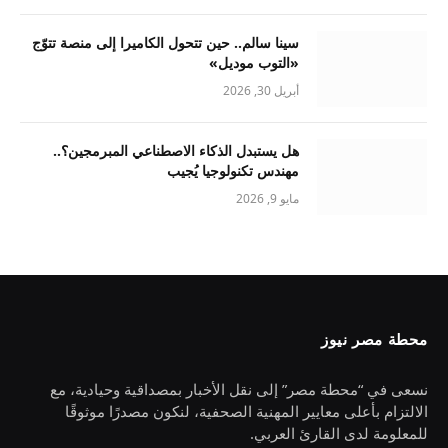
سينا سالم.. حين تتحول الكاميرا إلى منصة تتوّج
«التوب موديل»
أبريل 30, 2026
هل يستبدل الذكاء الاصطناعي المبرمجين؟..
مهندس تكنولوجيا يُجيب
مايو 9, 2026
محطة مصر نيوز
نسعى في “محطة مصر” إلى نقل الأخبار بمصداقية وحيادية، مع
الالتزام بأعلى معايير المهنية الصحفية، لنكون مصدرًا موثوقًا
للمعلومة لدى القارئ العربي.