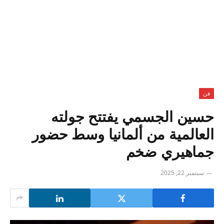
فن
حسين الجسمي يفتتح جولته
العالمية من ألمانيا وسط حضور
جماهيري ضخم
سبتمبر 22, 2025