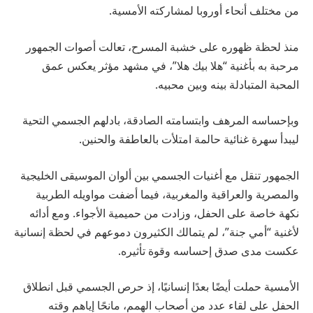
من مختلف أنحاء أوروبا لمشاركته الأمسية.
منذ لحظة ظهوره على خشبة المسرح، تعالت أصوات الجمهور
مرحبة به بأغنية “هلا بيك هلا”، في مشهد مؤثر يعكس عمق
المحبة المتبادلة بينه وبين محبيه.
وبإحساسه المرهف وابتسامته الصادقة، بادلهم الجسمي التحية
ليبدأ سهرة غنائية حالمة امتلأت بالعاطفة والحنين.
الجمهور تنقل مع أغنيات الجسمي بين ألوان الموسيقى الخليجية
والمصرية والعراقية والمغربية، فيما أضفت مواويله الطربية
نكهة خاصة على الحفل، وزادت من حميمية الأجواء. ومع أدائه
لأغنية “أمي جنة”، لم يتمالك الكثيرون دموعهم في لحظة إنسانية
عكست مدى صدق إحساسه وقوة تأثيره.
الأمسية حملت أيضًا بعدًا إنسانيًا، إذ حرص الجسمي قبل انطلاق
الحفل على لقاء عدد من أصحاب الهمم، مانحًا إياهم وقته