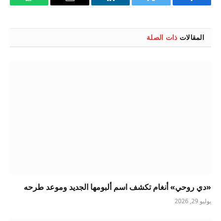
فيسبوك
تويتر
لينكدإن
البريد
واتساب
الإلكتروني
المقالات
ذات الصلة
«دي روحي» أنغام تكشف اسم ألبومها الجديد وموعد طرحه
يوليو 29, 2026