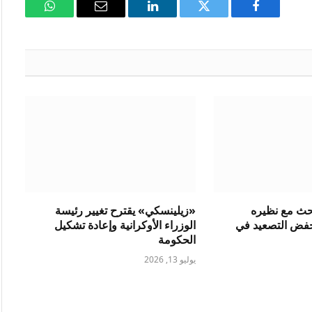
فيسبوك
تويتر
لينكدإن
البريد
واتساب
الإلكتروني
بحث مع نظيره
«زيلينسكي» يقترح تغيير رئيسة
فض التصعيد في
الوزراء الأوكرانية وإعادة تشكيل
الحكومة
يوليو 13, 2026