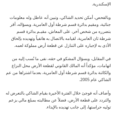
الإسكندرية.
وبالفحص، أمكن تحديد الشاكي، وتبين أنه عاطل وله معلومات
جنائية، ومقيم بدائرة قسم شرطة أول العامرية. وبسؤاله، أقر
بتضرره من شخص آخر، على المعاش، مقيـم بدائرة قسم
شرطة ثان العامرية، لقيامه بالاتصال به هاتفياً وتهديده بإلحاق
الأذى به لإجباره على التنازل عن قطعة أرض مملوكة لعمه.
في المقابل، وبسؤال المشكو في حقه، نفى ما نُسب إليه من
اتهامات، مؤكداً أنه المالك القانوني لقطعة الأرض محل النزاع
والكائنة بدائرة قسم شرطة أول العامرية، بعدما اشتراها من عم
الشاكي عام 2005.
وأضاف أنه فوجئ خلال الفترة الأخيرة بقيام الشاكي بالتعرض له
والتردد على قطعة الأرض، فضلاً عن مطالبته بمبلغ مالي بزعم
توليه حراستها، إلى جانب تهديده بالإيذاء.