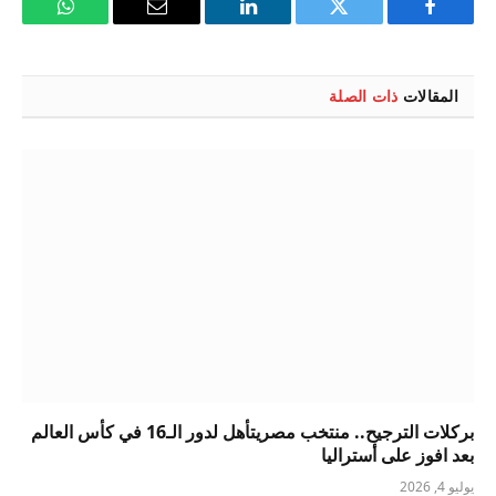
فيسبوك
تويتر
لينكدإن
البريد
واتساب
الإلكتروني
المقالات
ذات الصلة
بركلات الترجيح.. منتخب مصريتأهل لدور الـ16 في كأس العالم
بعد افوز على أستراليا
يوليو 4, 2026