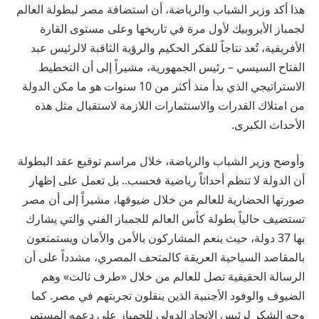
هذا أكد وزير الشباب والرياضة، أن استضافة مصر لبطولة العالم
لجمباز الأيروبيك لأول مرة في تاريخها وعلى مستوى القارة
الأفريقية، تُعد نتاجاً للفكر الحكيم والرؤية الثاقبة لالرئيس عبد
الفتاح السيسي – رئيس الجمهورية، مشيراً إلى أن التخطيط
الاستراتيجي الذي بدأ منذ أكثر من 10 سنوات هو ما مكن الدولة
من امتلاك القدرات والاستثمارات اللازمة لاستقبال مثل هذه
الأحداث الكبرى.
وأوضح وزير الشباب والرياضة، خلال مراسم توقيع عقد البطولة
أن الدولة لا تنظم أحداثاً رياضية فحسب.. بل تعمل على إظهار
صورتها الحضارية للعالم من خلال ضيوفها، مشيراً إلى أن مصر
تستضيف حالياً بطولة كأس العالم للجمباز الفني والتي يشارك
بها 37 دولة، حيث ينعم المشاركون بالأمن والأمان ويستمتعون
بالمقاصد السياحية العريقة كالمتحف المصري، مشدداً على أن
الرسالة الحقيقية تصل للعالم من خلال «طرف ثالث» وهم
الضيوف والوفود الأجنبية الذين ينقلون تجربتهم في مصر. كما
وجه الشكر لرئيس الاتحاد الدولي للجمباز على دعمه المستمر