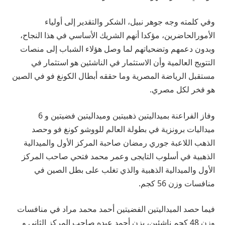
وفي كلمته وجه جوهر نبيل، الشكر والتقدير إلى أولياء
الأمورالحاضرين، مؤكدا أنهم الشريك الأساسي في هذا النجاح،
وبدون دعمهم وتضحياتهم لما وصل هؤلاء الشباب إلى منصات
التتويج العالمية وأن الاستثمار في الناشئين هو استثمار في
مستقبل الرياضة المصرية وما حققه أبطال الكونغ فو في الصين
هو فخر لكل مصري.
وفاز الفراعنة بميداليتين ذهبيتين وميداليتين فضيتين و 6
ميداليات برونزية في بطولة العالم للووشو كونغ فو وحصد
الذهب اللاعبة جوري رمضان صاحبة المركز الأول والميدالية
الذهبية في أسلوب التايجى وعمر محمد فتحي صاحب المركز
الأول والميدالية الذهبية والذي تغلب على بطل الصين في
منافسات وزن 56 كجم.
فيما حصد الميداليتين الفضيتين أحمد محمد مراد في منافسات
وزن 48 كجم ناشئين، يزن أحمد عبده صاحب المركز الثاني و