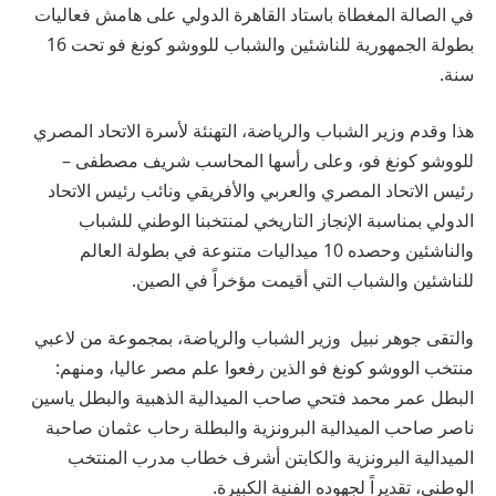
في الصالة المغطاة باستاد القاهرة الدولي على هامش فعاليات
بطولة الجمهورية للناشئين والشباب للووشو كونغ فو تحت 16
سنة.
هذا وقدم وزير الشباب والرياضة، التهنئة لأسرة الاتحاد المصري
للووشو كونغ فو، وعلى رأسها المحاسب شريف مصطفى –
رئيس الاتحاد المصري والعربي والأفريقي ونائب رئيس الاتحاد
الدولي بمناسبة الإنجاز التاريخي لمنتخبنا الوطني للشباب
والناشئين وحصده 10 ميداليات متنوعة في بطولة العالم
للناشئين والشباب التي أقيمت مؤخراً في الصين.
والتقى جوهر نبيل وزير الشباب والرياضة، بمجموعة من لاعبي
منتخب الووشو كونغ فو الذين رفعوا علم مصر عاليا، ومنهم:
البطل عمر محمد فتحي صاحب الميدالية الذهبية والبطل ياسين
ناصر صاحب الميدالية البرونزية والبطلة رحاب عثمان صاحبة
الميدالية البرونزية والكابتن أشرف خطاب مدرب المنتخب
الوطني، تقديراً لجهوده الفنية الكبيرة.