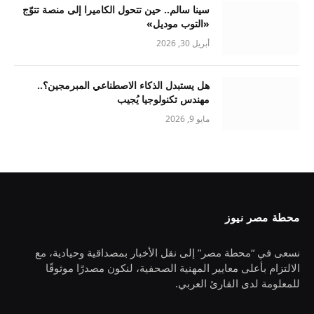
سينا سالم.. حين تتحول الكاميرا إلى منصة تتوّج
«التوب موديل»
أبريل 30, 2026
هل يستبدل الذكاء الاصطناعي المبرمجين؟..
مهندس تكنولوجيا يُجيب
مايو 9, 2026
محطة مصر نيوز
نسعى في “محطة مصر” إلى نقل الأخبار بمصداقية وحيادية، مع
الالتزام بأعلى معايير المهنية الصحفية، لنكون مصدرًا موثوقًا
للمعلومة لدى القارئ العربي.