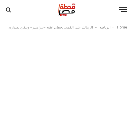
Home
الرياضة
الزمالك على القمة.. تخطى عقبة «بيراميدز» وينفرد بصدارة الدوري
»
»