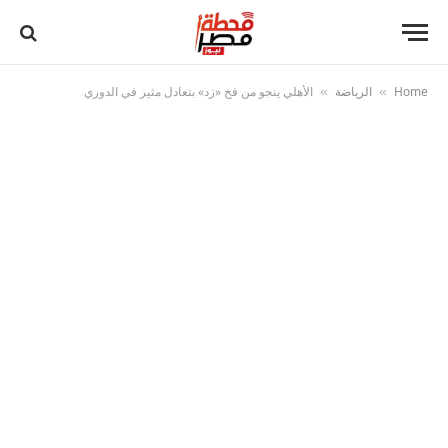
Home
الرياضة
الأهلي ينجو من فخ «زد» بتعادل مثير في الدوري
»
»