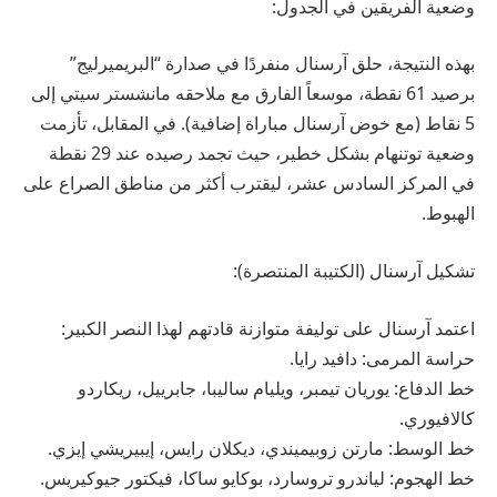
وضعية الفريقين في الجدول:
بهذه النتيجة، حلق آرسنال منفردًا في صدارة “البريميرليج”
برصيد 61 نقطة، موسعاً الفارق مع ملاحقه مانشستر سيتي إلى
5 نقاط (مع خوض آرسنال مباراة إضافية). في المقابل، تأزمت
وضعية توتنهام بشكل خطير، حيث تجمد رصيده عند 29 نقطة
في المركز السادس عشر، ليقترب أكثر من مناطق الصراع على
الهبوط.
تشكيل آرسنال (الكتيبة المنتصرة):
اعتمد آرسنال على توليفة متوازنة قادتهم لهذا النصر الكبير:
حراسة المرمى: دافيد رايا.
خط الدفاع: يوريان تيمبر، ويليام ساليبا، جابرييل، ريكاردو
كالافيوري.
خط الوسط: مارتن زوبيميندي، ديكلان رايس، إيبيريشي إيزي.
خط الهجوم: لياندرو تروسارد، بوكايو ساكا، فيكتور جيوكيريس.