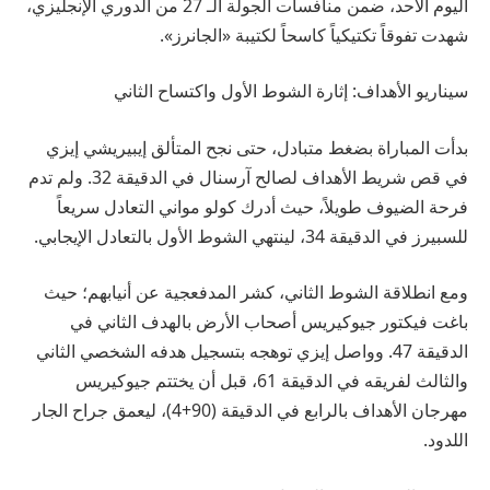
اليوم الأحد، ضمن منافسات الجولة الـ 27 من الدوري الإنجليزي،
شهدت تفوقاً تكتيكياً كاسحاً لكتيبة «الجانرز».
سيناريو الأهداف: إثارة الشوط الأول واكتساح الثاني
بدأت المباراة بضغط متبادل، حتى نجح المتألق إيبيريشي إيزي
في قص شريط الأهداف لصالح آرسنال في الدقيقة 32. ولم تدم
فرحة الضيوف طويلاً، حيث أدرك كولو مواني التعادل سريعاً
للسبيرز في الدقيقة 34، لينتهي الشوط الأول بالتعادل الإيجابي.
ومع انطلاقة الشوط الثاني، كشر المدفعجية عن أنيابهم؛ حيث
باغت فيكتور جيوكيريس أصحاب الأرض بالهدف الثاني في
الدقيقة 47. وواصل إيزي توهجه بتسجيل هدفه الشخصي الثاني
والثالث لفريقه في الدقيقة 61، قبل أن يختتم جيوكيريس
مهرجان الأهداف بالرابع في الدقيقة (90+4)، ليعمق جراح الجار
اللدود.