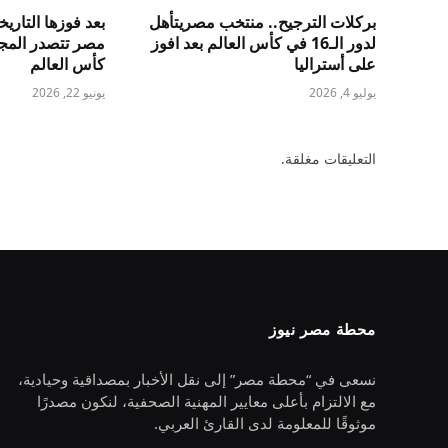
بركلات الترجيح.. منتخب مصريتأهل
بعد فوزها التاريخ
لدور الـ16 في كأس العالم بعد افوز
مصر تتصدر المج
على أستراليا
كأس العالم
يوليو 4, 2026
يونيو 22, 2026
التعليقات مغلقة.
محطة مصر نيوز
نسعى في “محطة مصر” إلى نقل الأخبار بمصداقية وحيادية،
مع الالتزام بأعلى معايير المهنية الصحفية، لنكون مصدرًا
موثوقًا للمعلومة لدى القارئ العربي.