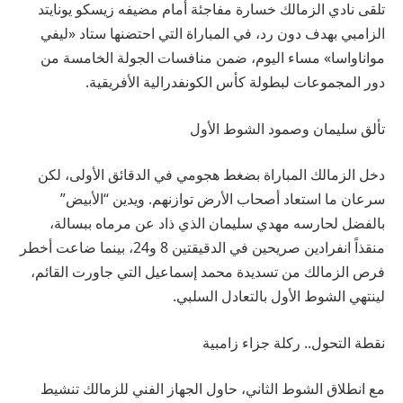
تلقى نادي الزمالك خسارة مفاجئة أمام مضيفه زيسكو يونايتد
الزامبي بهدف دون رد، في المباراة التي احتضنها ستاد «ليفي
مواناواسا» مساء اليوم، ضمن منافسات الجولة الخامسة من
دور المجموعات لبطولة كأس الكونفدرالية الأفريقية.
تألق سليمان وصمود الشوط الأول
دخل الزمالك المباراة بضغط هجومي في الدقائق الأولى، لكن
سرعان ما استعاد أصحاب الأرض توازنهم. ويدين “الأبيض”
بالفضل لحارسه مهدي سليمان الذي ذاد عن مرماه ببسالة،
منقذاً انفرادين صريحين في الدقيقتين 8 و24، بينما ضاعت أخطر
فرص الزمالك من تسديدة محمد إسماعيل التي جاورت القائم،
لينتهي الشوط الأول بالتعادل السلبي.
نقطة التحول.. ركلة جزاء زامبية
مع انطلاق الشوط الثاني، حاول الجهاز الفني للزمالك تنشيط