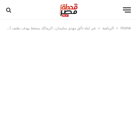
Home
الرياضة
في ليلة تألق مهدي سليمان.. الزمالك يسقط بهدف نظيف أمام زيسكو يونايتد
»
»