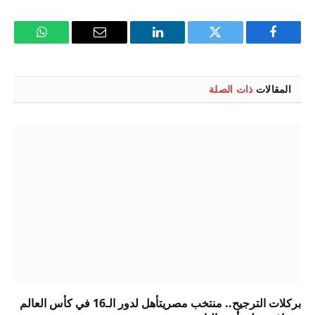
فيسبوك
تويتر
لينكدإن
البريد
واتساب
الإلكتروني
المقالات
ذات الصلة
بركلات الترجيح.. منتخب مصريتأهل لدور الـ16 في كأس العالم