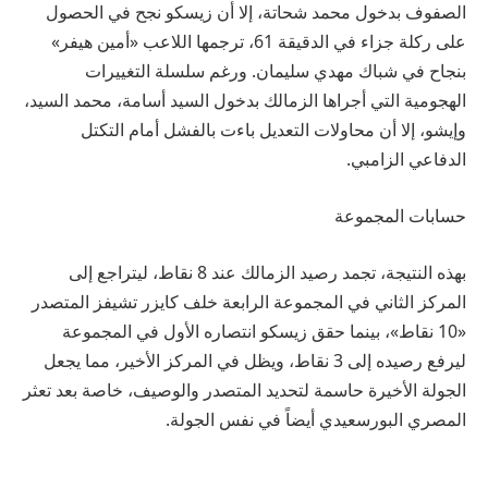
الصفوف بدخول محمد شحاتة، إلا أن زيسكو نجح في الحصول
على ركلة جزاء في الدقيقة 61، ترجمها اللاعب «أمين هيفر»
بنجاح في شباك مهدي سليمان. ورغم سلسلة التغييرات
الهجومية التي أجراها الزمالك بدخول السيد أسامة، محمد السيد،
وإيشو، إلا أن محاولات التعديل باءت بالفشل أمام التكتل
الدفاعي الزامبي.
حسابات المجموعة
بهذه النتيجة، تجمد رصيد الزمالك عند 8 نقاط، ليتراجع إلى
المركز الثاني في المجموعة الرابعة خلف كايزر تشيفز المتصدر
«10 نقاط»، بينما حقق زيسكو انتصاره الأول في المجموعة
ليرفع رصيده إلى 3 نقاط، ويظل في المركز الأخير، مما يجعل
الجولة الأخيرة حاسمة لتحديد المتصدر والوصيف، خاصة بعد تعثر
المصري البورسعيدي أيضاً في نفس الجولة.