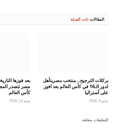
المقالات
ذات الصلة
بركلات الترجيح.. منتخب مصريتأهل
بعد فوزها التاريخ
لدور الـ16 في كأس العالم بعد افوز
مصر تتصدر المج
على أستراليا
كأس العالم
يوليو 4, 2026
يونيو 22, 2026
التعليقات مغلقة.