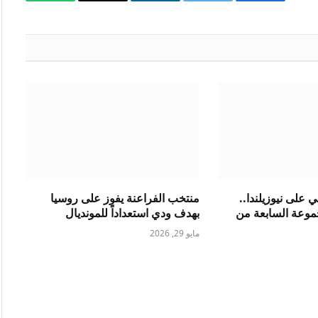
فيسبوك
تويتر
لينكدإن
البريد
واتساب
الإلكتروني
ي على نيوزيلندا..
منتخب الفراعنة يفوز على روسيا
موعة السابعة من
بهدف ودي استعداداً للمونديال
مايو 29, 2026