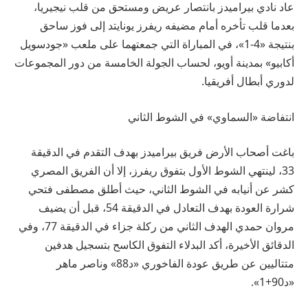
عاد نادي بيراميدز بانتصار عريض ومستحق من قلب نيجيريا،
بعدما قلب تأخره أمام مضيفه ريفرز يونايتد إلى فوز ساحق
بنتيجة «4-1»، في المباراة التي جمعتهما على ملعب «جودسويل
أكابيو» بمدينة أويو، لحساب الجولة الخامسة من دور المجموعات
لدوري أبطال أفريقيا.
انتفاضة «السماوي» في الشوط الثاني
باغت أصحاب الأرض فريق بيراميدز بهدف التقدم في الدقيقة
33، لينتهي الشوط الأول بتفوق ريفرز، إلا أن الفريق المصري
كشر عن أنيابه في الشوط الثاني، حيث أطلق مصطفى فتحي
شرارة العودة بهدف التعادل في الدقيقة 54، قبل أن يضيف
مروان حمدي الهدف الثاني من ركلة جزاء في الدقيقة 77، وفي
الدقائق الأخيرة، أكد البدلاء التفوق الكاسح بتسجيل هدفين
متتاليين عن طريق عودة الفاخوري «د88» وناصر ماهر
«د90+1».