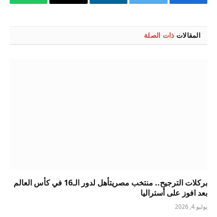
فيسبوك
تويتر
لينكدإن
البريد
واتساب
الإلكتروني
المقالات
ذات الصلة
بركلات الترجيح.. منتخب مصريتأهل لدور الـ16 في كأس العالم
بعد افوز على أستراليا
يوليو 4, 2026