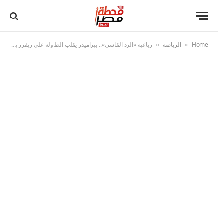
Home
الرياضة
رباعية «الرد القاسي».. بيراميدز يقلب الطاولة على ريفرز يونايتد في ليلة تألق البدلاء
»
»