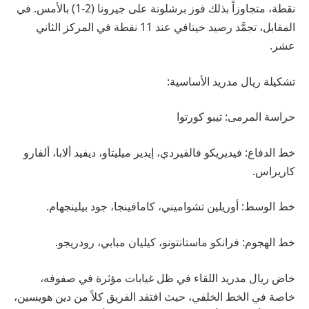
نقطة، متجاوزاً بذلك فوز برشلونة على جيرونا (2-1) بالأمس. في
المقابل، تجمَّد رصيد خيتافي عند 11 نقطة في المركز الثاني
عشر.
تشكيلة ريال مدريد الأساسية:
حراسة المرمى: تيبو كورتوا
خط الدفاع: فيديريكو فالفيردي، إيدير ميليتاو، ديفيد ألابا، ألفارو
كاريراس.
خط الوسط: أوريلين تشواميني، كامافينجا، جود بيلينجهام.
خط الهجوم: فرانكو ماستانتونو، كيليان مبابي، رودريجو.
خاض ريال مدريد اللقاء في ظل غيابات مؤثرة في صفوفه،
خاصة في الخط الخلفي، حيث افتقد الفريق كلاً من دين هويسين،