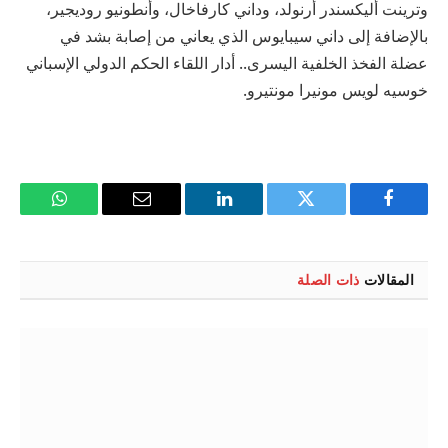
وترينت أليكسندر أرنولد، وداني كارفاخال، وأنطونيو روديجير،
بالإضافة إلى داني سيبايوس الذي يعاني من إصابة بشد في
عضلة الفخذ الخلفية اليسرى.. أدار اللقاء الحكم الدولي الإسباني
خوسيه لويس مونيرا مونتيرو.
فيسبوك
تويتر
لينكدإن
البريد
واتساب
الإلكتروني
المقالات
ذات الصلة