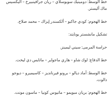
خط الوسط: دومينيك سوبوسلاي – ريان جرافينبيرخ – أليكسيس
ماك أليستر.
خط الهجوم: كودي جاكبو – ألكسندر إيزاك – محمد صلاح.
تشكيل مانشستر يونايتد:
حراسة المرمى: سيني ليمينز.
خط الدفاع: لوك شاو – هاري ماجواير – ماتايس دي ليخت.
خط الوسط: أماد ديالو – برونو فيرنانديز – كاسيميرو – ديوجو
دالوت.
خط الهجوم: بريان مبويمو – ماتيوس كونيا – ماسون مونت.