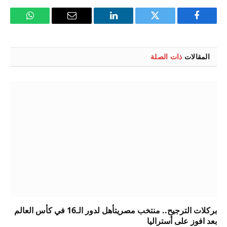
فيسبوك
تويتر
لينكدإن
البريد
واتساب
الإلكتروني
المقالات
ذات الصلة
بركلات الترجيح.. منتخب مصريتأهل لدور الـ16 في كأس العالم
بعد افوز على أستراليا