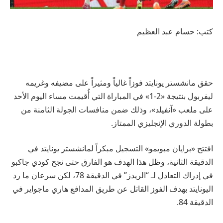
كتب: حسام عبد العظيم
حقق مانشستر يونايتد فوزاً غالياً ومثيراً على مضيفه وغريمه
ليفربول بنتيجة «2-1» في المباراة التي أُقيمت مساء اليوم الأحد
على ملعب «آنفيلد»، وذلك ضمن منافسات الجولة الثامنة من
بطولة الدوري الإنجليزي الممتاز.
افتتح «برايان مبويمو» التسجيل مبكراً لمانشستر يونايتد في
الدقيقة الثانية، وظل هذا الهدف هو الفارق حتى نجح كودي جاكبو
في إدراك التعادل لـ “الريدز” في الدقيقة 78، لكن سرعان ما رد
اليونايتد بهدف الفوز القاتل عن طريق المدافع هاري ماجواير في
الدقيقة 84.