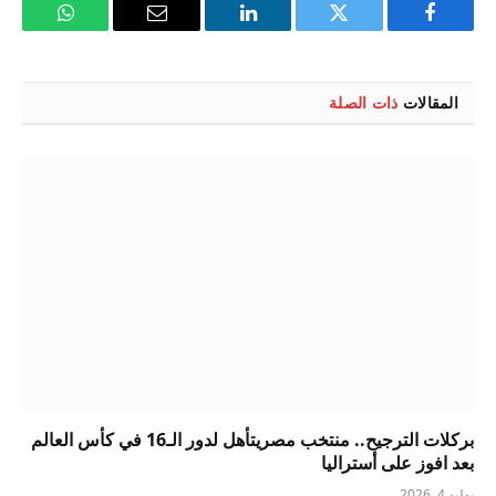
فيسبوك
تويتر
لينكدإن
البريد
واتساب
الإلكتروني
المقالات
ذات الصلة
بركلات الترجيح.. منتخب مصريتأهل لدور الـ16 في كأس العالم
بعد افوز على أستراليا
يوليو 4, 2026