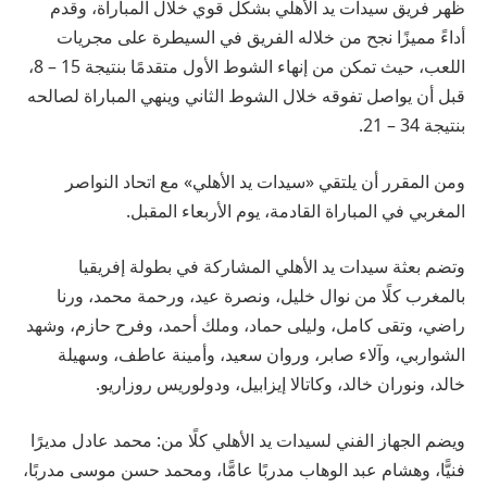
ظهر فريق سيدات يد الأهلي بشكل قوي خلال المباراة، وقدم
أداءً مميزًا نجح من خلاله الفريق في السيطرة على مجريات
اللعب، حيث تمكن من إنهاء الشوط الأول متقدمًا بنتيجة 15 – 8،
قبل أن يواصل تفوقه خلال الشوط الثاني وينهي المباراة لصالحه
بنتيجة 34 – 21.
ومن المقرر أن يلتقي «سيدات يد الأهلي» مع اتحاد النواصر
المغربي في المباراة القادمة، يوم الأربعاء المقبل.
وتضم بعثة سيدات يد الأهلي المشاركة في بطولة إفريقيا
بالمغرب كلًا من نوال خليل، ونصرة عيد، ورحمة محمد، ورنا
راضي، وتقى كامل، وليلى حماد، وملك أحمد، وفرح حازم، وشهد
الشواربي، وآلاء صابر، وروان سعيد، وأمينة عاطف، وسهيلة
خالد، ونوران خالد، وكاتالا إيزابيل، ودولوريس روزاريو.
ويضم الجهاز الفني لسيدات يد الأهلي كلًا من: محمد عادل مديرًا
فنيًّا، وهشام عبد الوهاب مدربًا عامًّا، ومحمد حسن موسى مدربًا،