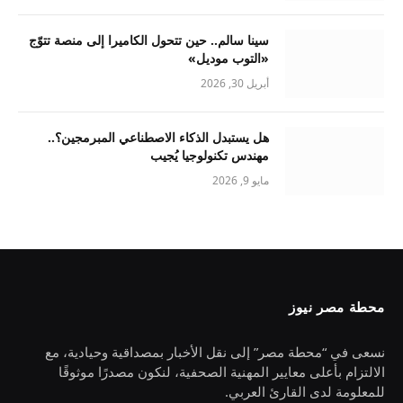
سينا سالم.. حين تتحول الكاميرا إلى منصة تتوّج
«التوب موديل»
أبريل 30, 2026
هل يستبدل الذكاء الاصطناعي المبرمجين؟..
مهندس تكنولوجيا يُجيب
مايو 9, 2026
محطة مصر نيوز
نسعى في “محطة مصر” إلى نقل الأخبار بمصداقية وحيادية، مع
الالتزام بأعلى معايير المهنية الصحفية، لنكون مصدرًا موثوقًا
للمعلومة لدى القارئ العربي.