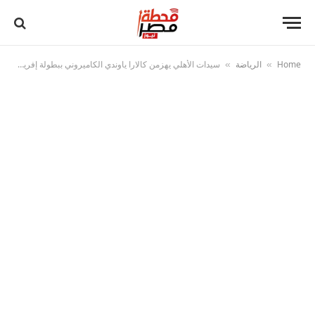
Home
الرياضة
سيدات الأهلي يهزمن كالارا ياوندي الكاميروني ببطولة إفريقيا لليد
»
»