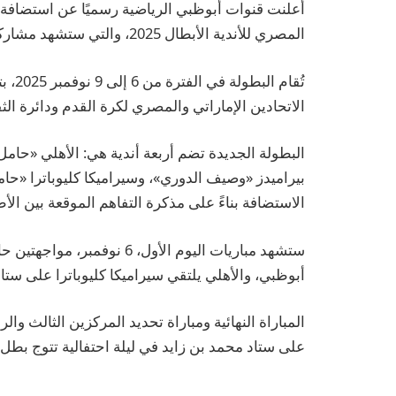
أعلنت قنوات أبوظبي الرياضية رسميًا عن استضافة ا
المصري للأندية الأبطال 2025، والتي ستشهد مشاركة أربعة فرق كبرى للمرة الأولى.
تُقام
الاتحادين الإماراتي والمصري لكرة القدم ودائرة ال
البطولة الجديدة تضم أربعة أندية هي: الأهلي «حا
بيراميدز «وصيف الدوري»، وسيراميكا كليوباترا «حا
الاستضافة بناءً على مذكرة التفاهم الموقعة بين الأ
ستشهد مباريات اليوم الأول، 
أبوظبي، والأهلي يلتقي سيراميكا كليوباترا على ستا
على ستاد محمد بن زايد في ليلة احتفالية تتوج بطل الس