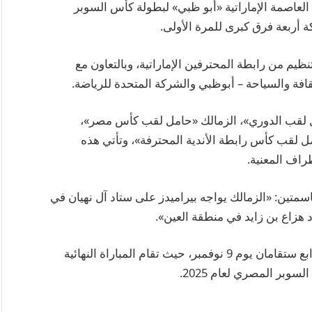
لعاصمة الإماراتية «أبو ظبي» لبطولة كأس السوبر
 البطولة في الفترة من 6 إلى 9 نوفمبر 2025، بتنظيم من رابطة المحترفين الإماراتية، وبالتعاون مع
ثقافة والسياحة – أبوظبي والشركة المتحدة للرياضة.
مل لقب الدوري»، الزمالك «حامل لقب كأس مصر»،
مل لقب كأس رابطة الأندية المحترفة»، وتأتي هذه
طراف المعنية.
6 نوفمبر، مواجهتين حاسمتين: «الزمالك يواجه بيراميدز على ستاد آل نهيان في
د هزاع بن زايد في منطقة العين».
المباراة النهائية ومباراة تحديد المركزين الثالث والرابع ستقامان يوم 9 نوفمبر، حيث تقام المباراة النهائية
وبر المصري لعام 2025.