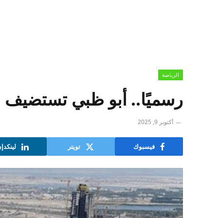
الرياضة
رسميًا.. أبو ظبي تستضيف 
أكتوبر 9, 2025
فيسبوك
تويتر
لينكدإ