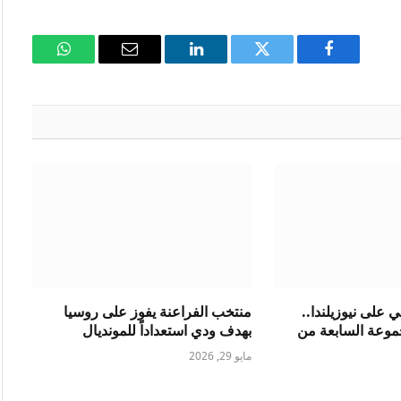
فيسبوك
تويتر
لينكدإن
البريد
واتساب
الإلكتروني
ي على نيوزيلندا..
منتخب الفراعنة يفوز على روسيا
موعة السابعة من
بهدف ودي استعداداً للمونديال
مايو 29, 2026