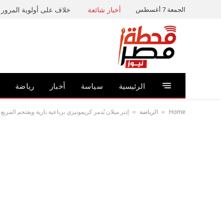
الجمعة 7 أغسطس
أخبار شائعة
خلاف على أولوية المرور ي
الرئيسية
سياسة
أخبار
رياضة
Home
الرياضة
إنتر ميلان يُدمر كريمونيزي برباعية نارية ويقتحم المربع
»
»