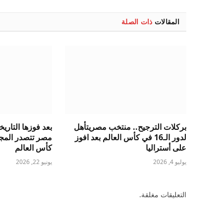
المقالات
ذات الصلة
بركلات الترجيح.. منتخب مصريتأهل
بعد فوزها التاريخ
لدور الـ16 في كأس العالم بعد افوز
مصر تتصدر المج
على أستراليا
كأس العالم
يوليو 4, 2026
يونيو 22, 2026
التعليقات مغلقة.