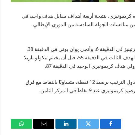
يفه كريمونيزي، بنتيجة أربعة أهداف مقابل هدف واحد، في
ضمن منافسات الجولة السادسة من الدوري الإيطالي
جاءت أهداف “النيراتزوري” بتوقيع كل من لاوتارو مارتينيز في الدقيقة 6، وأنجي يوان بوني في الدقيقة 38.
وفي الشوط الثاني، عزز فيديريكو ديماركو النتيجة بالهدف الثالث في الدقيقة 55، قبل أن يختتم نيكولو باريلا
بهذه النتيجة، قفز إنتر ميلان إلى المركز الرابع في جدول الترتيب برصيد 12 نقطة، متساويًا بالنقاط مع فرق
ند 9 نقاط في المركز الثامن.
فيسبوك
تويتر
لينكدإن
البريد
واتساب