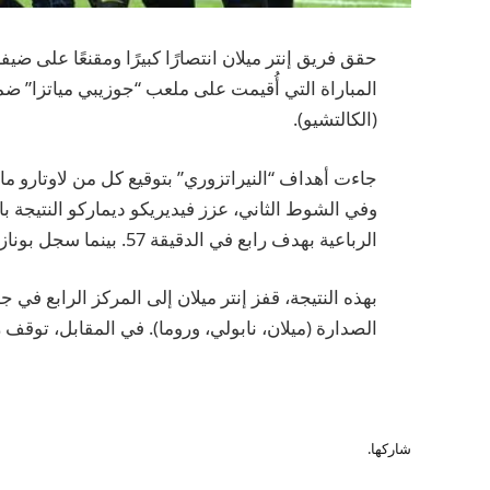
حقق فريق إنتر ميلان انتصارًا كبيرًا ومقنعًا على ض
المباراة التي أُقيمت على ملعب “جوزيبي مياتزا” 
(الكالتشيو).
الرباعية بهدف رابع في الدقيقة 57. بينما سجل بونازولي هدف كريمونيزي الوحيد في الدقيقة 87.
الصدارة (ميلان، نابولي، وروما). في المقابل، توقف رصيد كريمونيزي ع
شاركها.