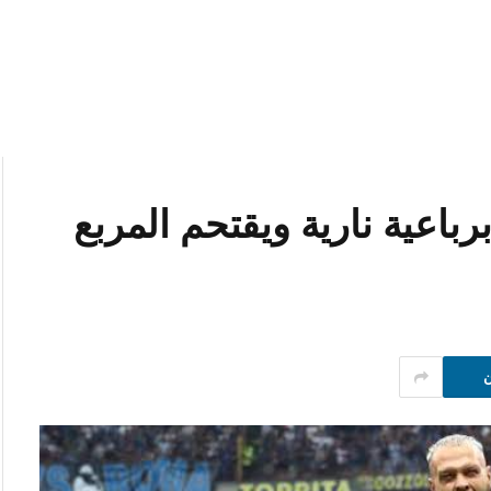
برباعية نارية ويقتحم المربع
ن