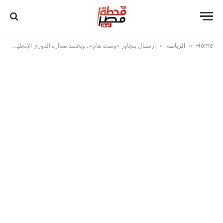
Home
الرياضة
أرسنال يتجاوز «وست هام».. ويحصد صدارة الدوري الإنجليزي
»
»