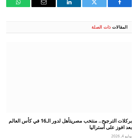
فيسبوك
تويتر
لينكدإن
البريد
واتساب
الإلكتروني
المقالات
ذات الصلة
بركلات الترجيح.. منتخب مصريتأهل لدور الـ16 في كأس العالم
بعد افوز على أستراليا
يوليو 4, 2026