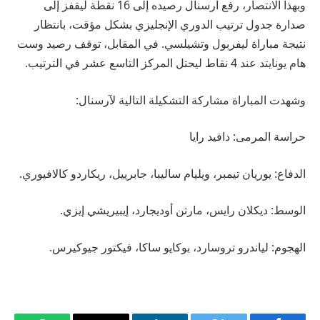
وبهذا الانتصار، رفع آرسنال رصيده إلى 16 نقطة ليقفز إلى
صدارة جدول ترتيب الدوري الإنجليزي بشكل مؤقت، بانتظار
نتيجة مباراة ليفربول وتشيلسي. في المقابل، توقف رصيد وست
هام يونايتد عند 4 نقاط ليحتل المركز التاسع عشر في الترتيب.
وشهدت المباراة مشاركة التشكيلة التالية لآرسنال:
حراسة المرمى: دافيد رايا
الدفاع: يوريان تيمبر، ويليام ساليبا، جابرييل، ريكاردو كالافيوري.
الوسط: ديكلان رايس، مارتن أوديجارد، إيبيريشي إيزي.
الهجوم: لياندرو تروسارد، بوكايو ساكا، فيكتور جيوكيرس.