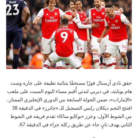
حقق نادي آرسنال فوزًا مستحقًا بثنائية نظيفة على جاره وست
هام يونايتد، في ديربي لندني أُقيم مساء اليوم السبت على ملعب
«الإمارات»، ضمن الجولة السابعة من الدوري الإنجليزي الممتاز..
افتتح النجم ديكلان رايس التسجيل للـ «جانرز» في الدقيقة 38
من الشوط الأول، وعزز «بوكايو ساكا» تقدم فريقه في الشوط
الثاني بهدف ثانٍ جاء عن طريق ركلة جزاء في الدقيقة 67.