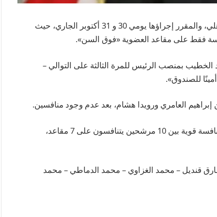
أغلق باب الترشح لانتخابات مجلس إدارة النادي الأهلي، والمقرر إجراؤها يومي 30 و 31 أكتوبر الجاري، حيث
نافسة فقط على مقاعد العضوية «فوق السن».
د الخطيب بمنصب الرئيس للمرة الثالثة على التوالي –
نًا للصندوق».
إبراهيم العامري ورويدا هشام، بعد عدم وجود منافسين.
وفي المقابل، تشهد انتخابات العضوية فوق السن منافسة قوية بين 10 مرشحين يتنافسون على 7 مقاعد،
رق قنديل – محمد الغزاوي – محمد الدماطي – محمد