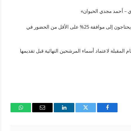
 – أحمد مجدي الحيوان»
وتنص لائحة النادي الأهلي على أن الفائزين بالتزكية يحتاجون إلى موافقة 25% على الأقل من الحضور في
يام المقبلة لاعتماد أسماء المرشحين النهائية قبل تقديمها
فيسبوك
تويتر
لينكدإن
البريد
واتساب
الإلكتروني