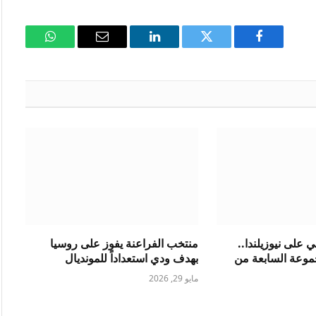
فيسبوك
تويتر
لينكدإن
البريد
واتساب
الإلكتروني
ي على نيوزيلندا..
منتخب الفراعنة يفوز على روسيا
موعة السابعة من
بهدف ودي استعداداً للمونديال
مايو 29, 2026