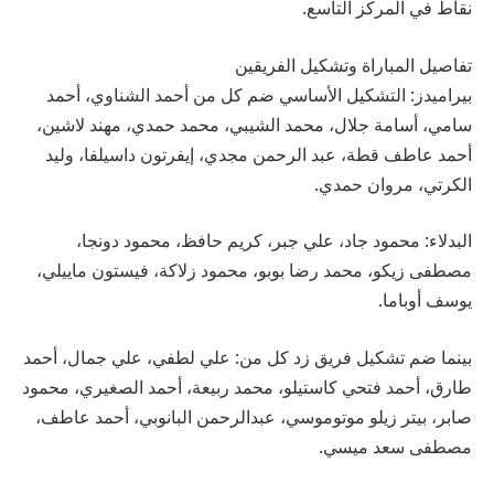
نقاط في المركز التاسع.
تفاصيل المباراة وتشكيل الفريقين
بيراميدز: التشكيل الأساسي ضم كل من أحمد الشناوي، أحمد
سامي، أسامة جلال، محمد الشيبي، محمد حمدي، مهند لاشين،
أحمد عاطف قطة، عبد الرحمن مجدي، إيفرتون داسيلفا، وليد
الكرتي، مروان حمدي.
البدلاء: محمود جاد، علي جبر، كريم حافظ، محمود دونجا،
مصطفى زيكو، محمد رضا بوبو، محمود زلاكة، فيستون ماييلي،
يوسف أوباما.
بينما ضم تشكيل فريق زد كل من: علي لطفي، علي جمال، أحمد
طارق، أحمد فتحي كاستيلو، محمد ربيعة، أحمد الصغيري، محمود
صابر، بيتر زيلو موتوموسي، عبدالرحمن البانوبي، أحمد عاطف،
مصطفى سعد ميسي.