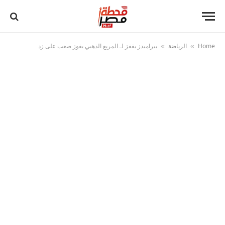
Home
الرياضة
بيراميدز يقفز لـ المربع الذهبي بفوز صعب على زد
»
»