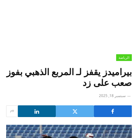
الرياضة
بيراميدز يقفز لـ المربع الذهبي بفوز
صعب على زد
سبتمبر 18, 2025