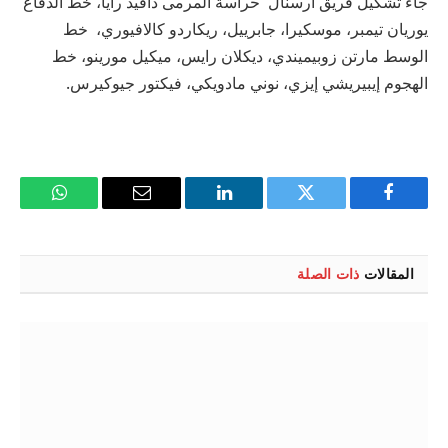
جاء تشكيل فريق آرسنال حراسة المرمى دافيد رايا، خط الدفاع
يوريان تيمبر، موسكيرا، جابرييل، ريكاردو كالافيوري، خط
الوسط مارتن زوبيميندي، ديكلان رايس، ميكيل مورينو، خط
الهجوم إيبيريشي إيزي، نوني مادويكي، فيكتور جيوكيرس.
فيسبوك
تويتر
لينكدإن
البريد
واتساب
الإلكتروني
المقالات
ذات الصلة