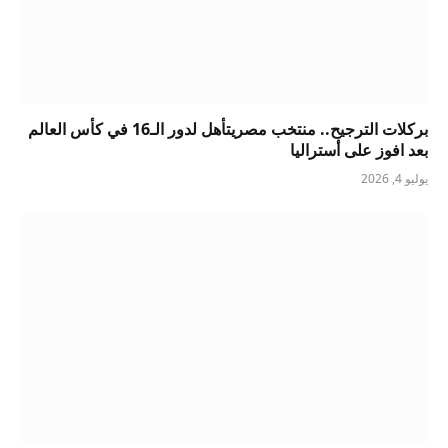
بركلات الترجيح.. منتخب مصريتأهل لدور الـ16 في كأس العالم
بعد افوز على أستراليا
يوليو 4, 2026