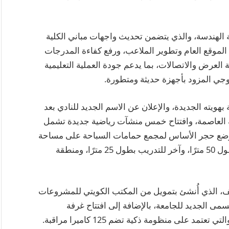
 الهندسة، والذي يتضمن تحديث واجهات مباني الكلية
 الموقع العام وتطوير الملاعب، ورفع كفاءة المدرجات
العرض والاتصالات، بما يدعم جودة العملية التعليمية
ولوجي المزود بأجهزة حديثة ومتطورة.
هويته الجديدة، والإعلان عن الاسم الجديد للنادي بعد
ة العاصمة، وافتتاح خمس منشآت رياضية جديدة تشمل
ب وضع حجر الأساس لمجمع حمامات السباحة على مساحة
7000 متر مربع، والذي يضم حمام سباحة أوليمبيًا بطول 50 مترًا، وآخر للتدريب بطول 25 مترًا، ومنطقة
ف، الذي أُنشئ بتمويل من المكتب الكويتي للمشروعات
ى الجديد للجامعة، بالإضافة إلى افتتاح غرفة
د على منظومة ذكية تضم 125 كاميرا مراقبة.