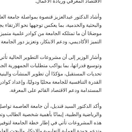
الاقتصاد المعرفي وريادة الأعمال.
وأشاد الدكتور عبدالعزيز قنصوة بمواصلة جامعة العاصم
والبحثية والخدمية، بما يعكس توجهها نحو الارتقاء بجو
موضحًا أن ما تمتلكه الجامعة من كوادر علمية متميز
التميز الأكاديمي، ودعم الابتكار، وتعزيز دور الجامعة
وأشار الوزير إلى أن مشروعات التطوير الحالية تأت
وتوسيع قدراتها، بما يواكب متطلبات الجمهورية الج
تحديات المستقبل، مؤكدًا أن تطوير المنشآت والبنية 
القدرة التنافسية للجامعة محليًا ودوليًا، وإعداد كو
المستدامة ودعم الاقتصاد القائم على المعرفة.
وأكد الدكتور السيد قنديل، أن جامعة العاصمة تواصل
والرياضية والطبية، إيمانًا بأهمية شخصية الطالب و
هذه المشروعات تأتي في إطار خطة الجامعة لتوفير بي
وتدعم جودة العملية التعليمية والابتكار والبحث العل