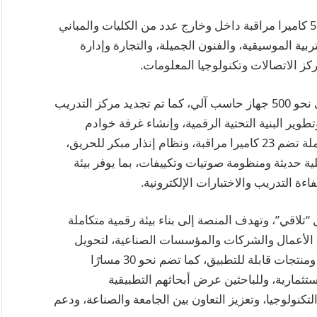
كما تضمنت المرحلة الأولى من المشروع تركيب 519 كاميرا مراقبة داخل وخارج عدد من الكليات والمباني
ربية الموسيقية، والفنون الجميلة، والتجارة وإدارة
كز الاتصالات وتكنولوجيا المعلومات.
وافتتح الوزير المعمل المركزي المطور ويحتوى على نحو 500 جهاز حاسب آلي، كما تم تجديد مركز التدريب
ب الآلي، وتطوير البنية التحتية الرقمية، وإنشاء غرفة خوادم
مركزية، إلى جانب تزويد المركز بمنظومة أمن متكاملة تضم 23 كاميرا مراقبة، ونظام إنذار مبكر للحريق،
 حديثة ومنظومة صوتيات وتكييفات، بما يوفر بيئة
اءة التدريب والاختبارات الإلكترونية.
ل “تلاقي”، وتهدف المنصة إلى بناء بيئة رقمية متكاملة
د الأعمال والشركات والمؤسسات الصناعية، لتحويل
مخرجات الأبحاث والأفكار الابتكارية إلى مشروعات ومنتجات قابلة للتطبيق، كما تضم نحو 30 مسارًا
تثمارية، وللباحثين عرض أبحاثهم التطبيقية
كنولوجيا، وتعزيز التعاون بين الجامعة والصناعة، ودعم