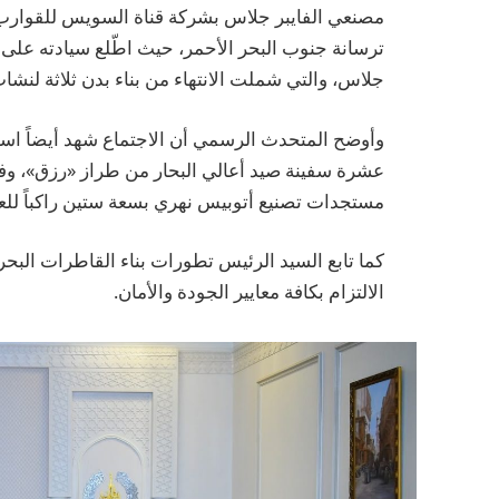
مصنعي الفايبر جلاس بشركة قناة السويس للقوارب ا
ترسانة جنوب البحر الأحمر، حيث اطّلع سيادته على 
جلاس، والتي شملت الانتهاء من بناء بدن ثلاثة لنشات
وأوضح المتحدث الرسمي أن الاجتماع شهد أيضاً است
عشرة سفينة صيد أعالي البحار من طراز «رزق»، وفق 
مستجدات تصنيع أتوبيس نهري بسعة ستين راكباً للع
كما تابع السيد الرئيس تطورات بناء القاطرات البح
الالتزام بكافة معايير الجودة والأمان.