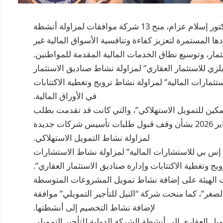
أعلنت الهيئة العامة للرقابة المالية، برئاسة الدكتور إسلام عزام، منح 13 شركة موافقات لمزاولة أنشطة
ا المستمرة لتعزيز كفاءة وتنافسية الأسواق المالية غير
ثمار، وتوسيع نطاق الخدمات المالية المقدمة للمواطنين.
 للاستثمار العقاري” لمزاولة نشاط صناديق الاستثمار
تثمارات المالية” لمزاولة نشاط ترويج وتغطية الاكتتابات
في الأوراق المالية.
كين للتمويل الاستهلاكي”، والتي كانت قد تقدمت بطلب
التأسيس والترخيص قبل صدور قرار الهيئة في فبراير 2026 بشأن وقف قبول طلبات تأسيس شركات جديدة
لمزاولة نشاط التمويل الاستهلاكي.
س بي للاستشارات المالية” لمزاولة نشاط الاستشارات
يج وتغطية الاكتتابات وإدارة صناديق الاستثمار العقاري”.
قت الهيئة على إضافة نشاط تمويل المشروعات المتوسطة
لصغر”، كما منحت شركة “النيل للتأجير التمويلي” موافقة
لإضافة نشاط التخصيم إلى أنشطتها.
 العقاري إلى أنشطة الشركة الدولية للتأجير التمويلي