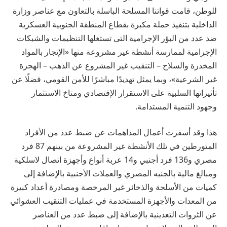
للوطن، قامت قواتنا المسلحة الباسلة بالتعاون مع عناصر وزارة
الداخلية بتنفيذ حملة مكبرة بقطاع المنطقة الجنوبية العسكرية
ضد عدد من البؤر الإجرامية التى تستغلها التنظيمات والشبكات
الإجرامية لممارسة أنشطة غير مشروعة منها «الإتجار بالمواد
المخدرة والسلاح – التنقيب غير المشروع عن الذهب – الهجرة
غير الشرعية»، وبما يمثل تهديدًا مباشرًا للأمن القومي، فضلًا عن
تأثيراتها السلبية على الاستقرار الإقتصادي ومناخ الاستثمار
وجهود التنمية المستدامة.
هذا وقد أسفرت أعمال المداهمات عن ضبط عدد من الأفراد
المتورطين في تلك الأنشطة غير المشروعة من بينهم 87 فرد
مصري و136 فرد أجنبي و14 عربة أنواع وأجهزة اتصال لاسلكية
ومبالغ مالية بالجنيه المصري والعملات الأجنبية بالإضافة إلى
كميات من الأسلحة والذخائر غير المرخصة ومصادرة أعداد كبيرة
من المعدات والأجهزة المستخدمة في عمليات التنقيب العشوائي
عن الثروات التعدينية بالإضافة إلى ضبط عدد من العناصر