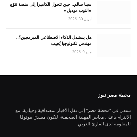
سينا سالم.. حين تتحول الكاميرا إلى منصة تتوّج
«التوب موديل»
أبريل 30, 2026
هل يستبدل الذكاء الاصطناعي المبرمجين؟..
مهندس تكنولوجيا يُجيب
مايو 9, 2026
محطة مصر نيوز
نسعى في “محطة مصر” إلى نقل الأخبار بمصداقية وحيادية، مع
الالتزام بأعلى معايير المهنية الصحفية، لنكون مصدرًا موثوقًا
للمعلومة لدى القارئ العربي.