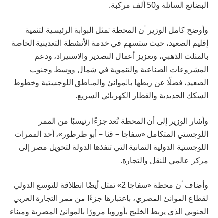
البضائع السائلة و50 ألف مركبة.
وأوضح كامل الوزير أن المحطة تمثل البوابة الرئيسية لتنمية
إقليم الصعيد، حيث ستسهم في خدمة الأنشطة التعدينية الخاصة
بالمثلث الذهبي، وتعزيز أعمال التصدير والاستيراد، ودعم
المشروعات الصناعية والتنموية في شمال ووسط وجنوب
الصعيد، فضلًا عن ربطها بالموانئ والمناطق اللوجستية وخطوط
السكك الحديدية والقطار الكهربائي السريع.
وأشار الوزير إلى أن المحطة تُعد جزءًا رئيسيًا من الممر
اللوجستي المتكامل «سفاجا – قنا – أبو طرطور»، أحد الممرات
اللوجستية الدولية الثمانية التي تنفذها الدولة لتحويل مصر إلى
مركز عالمي للنقل والتجارة.
وأضاف أن محطة «سفاجا 2» تمثل أيضًا انطلاقة للتوسع الدولي
لقطاع الموانئ المصري، باعتبارها جزءًا من ممر التجارة العربي
الجنوبي الذي يربط الخليج بأوروبا مرورًا بالموانئ المصرية وميناء