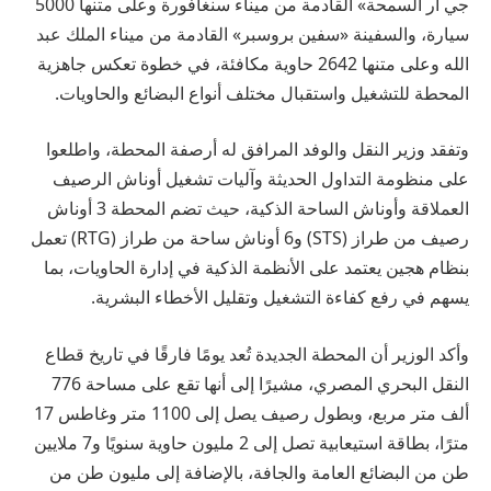
جي آر السمحة» القادمة من ميناء سنغافورة وعلى متنها 5000
سيارة، والسفينة «سفين بروسبر» القادمة من ميناء الملك عبد
الله وعلى متنها 2642 حاوية مكافئة، في خطوة تعكس جاهزية
المحطة للتشغيل واستقبال مختلف أنواع البضائع والحاويات.
وتفقد وزير النقل والوفد المرافق له أرصفة المحطة، واطلعوا
على منظومة التداول الحديثة وآليات تشغيل أوناش الرصيف
العملاقة وأوناش الساحة الذكية، حيث تضم المحطة 3 أوناش
رصيف من طراز (STS) و6 أوناش ساحة من طراز (RTG) تعمل
بنظام هجين يعتمد على الأنظمة الذكية في إدارة الحاويات، بما
يسهم في رفع كفاءة التشغيل وتقليل الأخطاء البشرية.
وأكد الوزير أن المحطة الجديدة تُعد يومًا فارقًا في تاريخ قطاع
النقل البحري المصري، مشيرًا إلى أنها تقع على مساحة 776
ألف متر مربع، وبطول رصيف يصل إلى 1100 متر وغاطس 17
مترًا، بطاقة استيعابية تصل إلى 2 مليون حاوية سنويًا و7 ملايين
طن من البضائع العامة والجافة، بالإضافة إلى مليون طن من