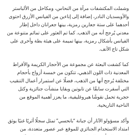
وشملت المكتشفات مرآة من النحاس، ومكاحل من الألباستر
والأوبسديان النادر، إضافة إلى إناءين من الفيانس الأزرق احتوى
أحدهما على ستة جعارين رمزية، بينها جعرانان داخل إطار
معدني يُرجح أنه من الذهب. كما تم العثور على تمائم متنوعة من
الفيانس بأشكال رمزية، بينها تميمة على هيئة بطة وأخرى على
شكل تاج الأتف.
كما كشفت البعثة عن مجموعة من الأحجار الكريمة والأقراط
المعدنية ذات اللون الذهبي، تتكون من خمسة أزواج بأحجام
مختلفة يُرجح أنها من الذهب، فضلًا عن استمرار أعمال التنقيب
التي أسفرت سابقًا عن تابوتين وبقايا منشآت جنائزية وكتل
حجرية تحمل نقوشًا هيروغليفية، ما يعزز أهمية الموقع من
الناحية التاريخية.
وأكد مسؤولو الآثار أن جبانة “بانحسي” تمثل سجلًا أثريًا غنيًا يوثق
امتداد الاستخدام الجنائزي للموقع عبر عصور متعددة، من