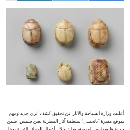
أعلنت وزارة السياحة والآثار عن تحقيق كشف أثري جديد ومهم
بموقع مقبرة “بانحسي” بمنطقة آثار المطرية بعين شمس، ضمن
جبانة هليوبوليس العريقة، وذلك خلال أعمال الحفائر التي تنفذها