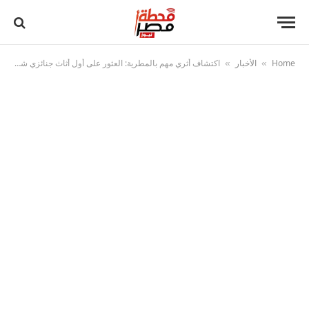
Home
الأخبار
اكتشاف أثري مهم بالمطرية: العثور على أول أثاث جنائزي شبه متكامل بمقبرة “بانحسي” بعين شمس
»
»