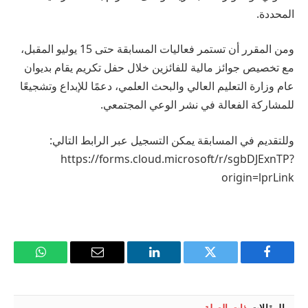
المحددة.
ومن المقرر أن تستمر فعاليات المسابقة حتى 15 يوليو المقبل،
مع تخصيص جوائز مالية للفائزين خلال حفل تكريم يقام بديوان
عام وزارة التعليم العالي والبحث العلمي، دعمًا للإبداع وتشجيعًا
للمشاركة الفعالة في نشر الوعي المجتمعي.
وللتقديم في المسابقة يمكن التسجيل عبر الرابط التالي:
https://forms.cloud.microsoft/r/sgbDJExnTP?
origin=lprLink
فيسبوك
تويتر
لينكدإن
البريد
واتساب
الإلكتروني
المقالات
ذات الصلة