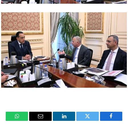
فيسبوك
تويتر
لينكدإن
البريد
واتساب