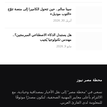
سينا سالم.. حين تتحول الكاميرا إلى منصة تتوّج
«التوب موديل»
أبريل 30, 2026
هل يستبدل الذكاء الاصطناعي المبرمجين؟..
مهندس تكنولوجيا يُجيب
مايو 9, 2026
محطة مصر نيوز
نسعى في “محطة مصر” إلى نقل الأخبار بمصداقية وحيادية، مع
الالتزام بأعلى معايير المهنية الصحفية، لنكون مصدرًا موثوقًا
للمعلومة لدى القارئ العربي.