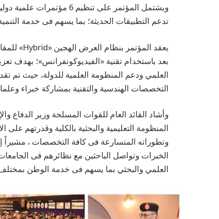
ويشتمل المؤتمر على تنظيم 6 
تدعم التطبيقات الحديثة؛ بما يسهم فى خدمة التنمية 
يعقد المؤتم
بعد باستخدام تقنية «الفيديوكونفرانس»؛ بهدف تعزيز
التخصصات الهندسية والتقنية بمشاركة خبراء وعلماء من 55 جامعة أجنبية و 110 جامعة ومركز ب
وأشاد القائد العام للقوات المسلحة وزير الدفاع والإ
المنظومة التعليمية والبحثية بالكلية وقدرتهم على ال
وتطوراته المتسارعة فى كافة التخصصات ، مشيراً إلى
الخبرات وتواصل الباحثين مع نظائرهم فى الجامعات و
العلمي والبحثي بما يسهم فى خدمة الوطن بمختلف