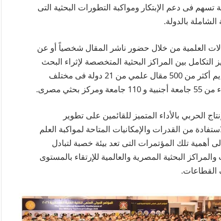
مؤتمرات علمية دولية تسهم فى دعم الإبتكار ومواكبة التطورات البحثية التى
الشاملة بالدولة.
ر بنظام العرض الهجين «Hybrid» للمقالات العلمية من خلال حضور ناشر المقال شخصياً أو عن
 التكامل بين المراكز البحثية المتخصصة لإثراء البحث
العلمي ودعم المنظومة العلمية للدولة، حيث تم تقديم أكثر من 500 مقال علمي من 21 دولة فى مختلف
حثي مصرى.
نتاج الحربي بالأداء المتميز للقائمين على تطوير
استفادة من القدرات والإمكانيات المتاحة لمواكبة العلم
 أهمية تلك المؤتمرات التى تعد بيئة خصبة لتبادل
المراكز البحثية المصرية والعالمية للإرتقاء بالمستوى
 القطاعات.