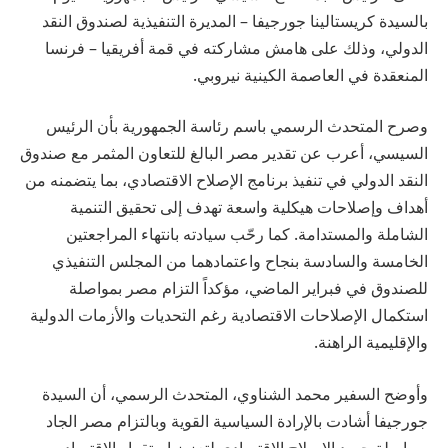
بالسيدة كريستالينا جورجيفا – المديرة التنفيذية لصندوق النقد
الدولي، وذلك على هامش مشاركته في قمة أفريقيا – فرنسا
المنعقدة في العاصمة الكينية نيروبي.
وصرح المتحدث الرسمي باسم رئاسة الجمهورية بأن الرئيس
السيسي، أعرب عن تقدير مصر البالغ للتعاون المثمر مع صندوق
النقد الدولي في تنفيذ برنامج الإصلاح الاقتصادي، بما يتضمنه من
أهداف وإصلاحات هيكلية واسعة تهدف إلى تحقيق التنمية
الشاملة والمستدامة. كما رحّب سيادته بانتهاء المراجعتين
الخامسة والسادسة بنجاح واعتمادهما من المجلس التنفيذي
للصندوق في فبراير الماضي، مؤكداً التزام مصر بمواصلة
استكمال الإصلاحات الاقتصادية رغم التحديات والأزمات الدولية
والإقليمية الراهنة.
وأوضح السفير محمد الشناوي، المتحدث الرسمي، أن السيدة
جورجيفا أشادت بالإرادة السياسية القوية وبالتزام مصر الجاد
بمواصلة جهود الإصلاح الاقتصادي لتعزيز استقرار الاقتصاد