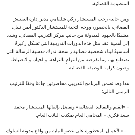
المنظومة القضائية.
ومن جانبه رحب المستشار زكي شلقامي مدير إدارة التفتيش
القضائي، بالحضور، ووجه التحية للمستشار الدكتور أيمن نبيل،
مشيدًا بالجهود المبذولة من جانب مركز التدريب القضائي، وشدد
إلى أهمية عقد مثل هذه الدورات التدريبية التي تشكل ركيزةً
أساسيةً لبناء شخصية قضائية راسخة، تدرك قدسية الرسالة التي
تضطلع بها، وما تفرضه من التزامٍ بالنزاهة، والحياد، والانضباط،
وصون كرامة الوظيفة القضائية.
هذا وقد تضمن البرنامج التدريبي محاضرتين جاءتا وفقًا للترتيب
الزمني التالي:
– «القيم والتقاليد القضائية» وتفضل بإلقائها المستشار محمد
سعد فكري – المحامي العام بمكتب النائب العام.
– «الأعمال المحظورة على عضو النيابة من واقع مدونة السلوك