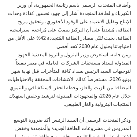
وأضاف المتحدث الرسمي باسم رئاسة الجمهورية، أن وزير
الكهرباء والطاقة المتجددة أشار إلى جهود تحسين كفاءة وحدات
الإنتاج وتقليل الاعتماد على الوقود الأحفوري، وتحقيق مزيج
الطاقة، مُشدداً على أن التركيز ينصبّ على مُراجعة استراتيجية
الطاقة، بحيث تُلبّي مصادر الطاقة المُتجددة 42% على الأقل من
احتياجاتنا بحلول عام 2030 كحد أقصى.
ومن جانبه، استعرض وزير البترول والثروة المعدنية الجهود
المبذولة لسداد مستحقات الشركات العاملة في مصر تنفيذاً
لتوجيهات السيد الرئيس بسداد كافة المتأخرات قبل نهاية شهر
يونيو 2026، مستعرضاً كذلك الاكتشافات المحققة والاحتياطيات
المضافة من الزيت والغاز، وخطة الحفر الاستكشافي والتنموي
خلال عام 2026، والمجهودات المبذولة لترشيد وخفض استهلاك
المنتجات البترولية والغاز الطبيعي.
وذكر المتحدث الرسمي أن السيد الرئيس أكد ضرورة التوسع
المدروس في مشروعات الطاقة الجديدة والُمتجددة وخفض
الاعتماد على الوقود التقليدي، وخلق مزيج طاقة مُتوازن؛ بما