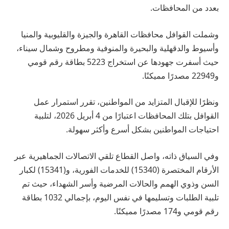
بعدد من المحافظات.
وشملت القوافل محافظات القاهرة والجيزة والقليوبية والمنيا
وأسيوط والدقهلية والبحيرة والمنوفية ومطروح وشمال سيناء،
حيث أسفرت جهودها عن استخراج 5223 بطاقة رقم قومي
و22949 مصدرًا مميكنًا.
ونظرًا للإقبال المتزايد من المواطنين، تقرر استمرار عمل
القوافل بتلك المحافظات اعتبارًا من 4 أبريل 2026، لتلبية
احتياجات المواطنين بشكل أسرع وأكثر سهولة.
وفي السياق ذاته، واصل القطاع تلقي الاتصالات الجماهيرية عبر
الأرقام المختصرة (15340) للخدمات الفورية، و(15341) لكبار
السن وذوي الهمم والحالات المرضية وأسر الشهداء، حيث تم
تلبية الطلبات وتسليمها في نفس اليوم، بإجمالي 1032 بطاقة
رقم قومي و174 مصدرًا مميكنًا.