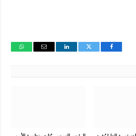
فيسبوك
تويتر
لينكدإن
البريد
واتساب
الإلكتروني
ستورية العليا يُشيد
الرئيس السيسي يُتابع منظومة الأمن