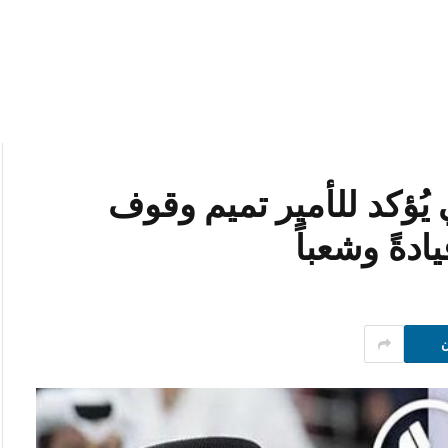
يُؤكد للأمير تميم وقوف
دةً وشعباً
ن