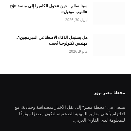
سينا سالم.. حين تتحول الكاميرا إلى منصة تتوّج
«التوب موديل»
أبريل 30, 2026
هل يستبدل الذكاء الاصطناعي المبرمجين؟..
مهندس تكنولوجيا يُجيب
مايو 9, 2026
محطة مصر نيوز
نسعى في “محطة مصر” إلى نقل الأخبار بمصداقية وحيادية، مع
الالتزام بأعلى معايير المهنية الصحفية، لنكون مصدرًا موثوقًا
للمعلومة لدى القارئ العربي.