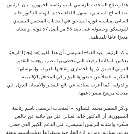
هذا وصرّح المتحدث الرسمي باسم رئاسة الجمهورية بأن الرئيس
عبد الفتاح السيسي، استهل اللقاء بتجديد التهنئة للدكتور خالد
العناني بمناسبة فوزه الساحق في انتخابات المجلس التنفيذي
لليونسكو، وحصوله على تأييد 55 من أصل 57 دولة، وانتخابه
مديرًا عامًا للمنظمة.
وأكد الرئيس عبد الفتاح السيسي، أن هذا الفوز يُعد إنجازًا تاريخيًا
يعكس المكانة الرفيعة التي تحظى بها مصر، ويجسد التقدير
الدولي العميق لإرثها الحضاري وثقافتها العريقة وإسهاماتها
الفكرية، فضلاً عن حضورها المؤثر في المحافل الإقليمية
والدولية، كما أعرب سيادته عن بالغ التقدير والامتنان للدول التي
منحت مرشح مصر دعمها.
وذكر السفير محمد الشناوي – المتحدث الرسمي باسم رئاسة
الجمهورية، أن الدكتور خالد العناني عبّر من جانبه عن خالص
شكره وامتنانه للرئيس السيسي، على الدعم الكبير الذي حظي
به من سيادته، ومن وزارة الخارجية وسفرائها ودبلوماسييها وبعثة