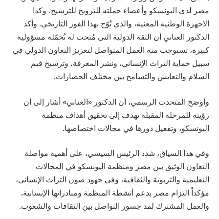
مصر لدى اليونسكو وأعضاء حملته للترويج للترشيح، وكذا
الاجهزة الوطنية المعنية، والذي تُوّج بهذا الفوز التاريخي. وأكد
الدكتور العناني أن الثقة الدولية التي مُنحت له تُحمّله مسؤولية
كبيرة، تستوجب منه العمل المتواصل لتعزيز التعاون الدولي في
سبيل حماية التراث الإنساني، ونشر المعرفة، وترسيخ قيم
السلام والتعايش والتسامح بين مختلف الحضارات.
وأوضح المتحدث الرسمي، أن الدكتور «العناني» أشار إلى أن
رؤيته للمرحلة المقبلة تهدف إلى تحقيق أهداف منظمة
اليونسكو، وتفعيل دورها في مجالات اختصاصها.
وفي هذا السياق، شدد الرئيس السيسي، على أهمية مواصلة
التعاون الوثيق بين مصر ومنظمة اليونسكو في المجالات
التعليمية والتربوية والثقافية، وفي جهود صون التراث الإنساني،
مؤكداً التزام مصر بدعم أنشطة المنظمة ومبادراتها الإنسانية،
والعمل المشترك لمد جسور التواصل بين الثقافات والشعوب.