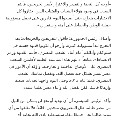
«أوجه كل التحية والتقدير والاعتزاز لأسر الخريجين، فأنتم
السبب في وجود هؤلاء الشباب والفتيات الذين اجتازوا كل
الاختبارات بنجاح، حتى أصبحوا اليوم قادرين على تحمل مسؤولية
حماية الوطن والحفاظ على أمنه واستقراره».
وأضاف رئيس الجمهورية: «أقول للخريجين والخريجات: بعد
التخرج تبدأ مسؤولية كبيرة، وأرجو أن تكونوا قدوة حسنة في
سلوككم وأدائكم أمام أبناء الشعب المصري، فأنتم القدوة ورمز
الانضباط»، متابعاً: «انتهز هذه المناسبة الطيبة لأطمئن الشعب
المصري على الأوضاع الداخلية والخارجية، وأؤكد أن الأمور في
مصر تسير بشكل جيد بفضل الله، وبفضل تماسك الشعب
المصري. فمنذ عام 2013 وحتى اليوم واجهنا تحديات صعبة
وإرهابًا قاسيًا، لكن بفضل الله وأبناء مصر تغلبنا عليه».
وأكد الرئيس السيسي، أن أي تهديد أو تحدٍ لن يتمكن من النيل
من مصر طالما ظل المصريون متحدين، قائلاً: «لا تقلقوا من أي
تهديد طالما نحن جميعًا معًا.. سنستطيع بإذن الله تجاوز أي