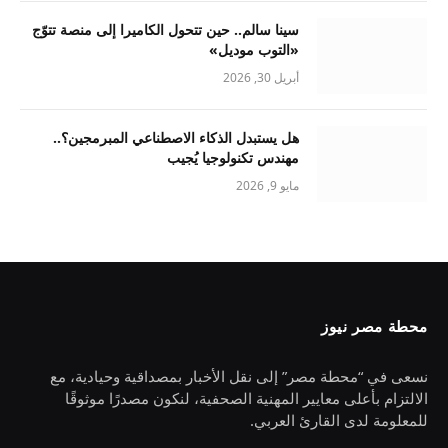
سينا سالم.. حين تتحول الكاميرا إلى منصة تتوّج
«التوب موديل»
أبريل 30, 2026
هل يستبدل الذكاء الاصطناعي المبرمجين؟..
مهندس تكنولوجيا يُجيب
مايو 9, 2026
محطة مصر نيوز
نسعى في “محطة مصر” إلى نقل الأخبار بمصداقية وحيادية، مع
الالتزام بأعلى معايير المهنية الصحفية، لنكون مصدرًا موثوقًا
للمعلومة لدى القارئ العربي.