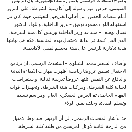
وصرّح المتحدث الرسمي باسم رئاسة الجمهورية، بأن الرئيس
السيسي، حرص فور وصوله إلى أكاديمية الشرطة، على المرور
أمام منصات الحضور من أهالي الخريجين لتحيتهم، حيث كان في
استقباله اللواء محمود توفيق – وزير الداخلية، واللواء الدكتور
نضال يوسف – مساعد وزير الداخلية ورئيس أكاديمية الشرطة،
الذي ألقى كلمة في بداية الاحتفال بهذه المناسبة، قدّم في نهايتها
هدية تذكارية للرئيس على هيئة مجسم لمبنى الأكاديمية.
وأضاف السفير محمد الشناوي – المتحدث الرسمي، أن برنامج
الاحتفال تضمن عروضًا رياضية أظهرت مهارات الكفاءة البدنية
والدفاع عن النفس، تلتها عروضاً تدريبية قتالية، واستعراضات
لخيالة كلية الشرطة، ومركبات هيئة الشرطة، وتجهيزات قوات
المهام الخاصة، ثم العرض العسكري العام، ومراسم تسليم
وتسلم القيادة، وحلف يمين الولاء.
هذا وأشار المتحدث الرسمي، إلى أن الرئيس قلد نوط الامتياز
من الدرجة الثانية لأوائل الخريجين من طلبة كلية الشرطة،