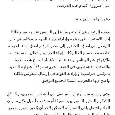
على ضرورة اغتنام هذه الفرصة.
دعوة ترامب إلى مصر
ووجّه الرئيس في كلمته رسالة إلى الرئيس «ترامب»، مطالبًا
إياه بالاستمرار في دعمه وإرادته لإنهاء الحرب، ودعاه، في حال
التوصل إلى اتفاق، للحضور إلى مصر لتوقيع اتفاق إنهاء الحرب،
خاصة مع اهتمام العالم كله بإنهاء الحرب، وإدخال المساعدات،
والإفراج عن الرهائن، وبدء عملية الإعمار لصالح شعب غزة
والشعب الفلسطيني في الضفة الغربية، مؤكداً اعتزازه الشديد
بالرئيس «ترامب» وبإرادته القوية في إرسال مبعوثين بتكليف
واضح لإنهاء الحرب، متمنيًا للجميع التوفيق.
وفي رسالة من الرئيس السيسي إلى الشعب المصري، وجّه كل
الشكر والتقدير للمصريين، مضيفًا أنهم شعب أصيل وكريم، وأن
القادم أفضل بإذن الله، وأنه لا يمكن لأحد أن يُلحق الضرر بمصر
طالما أن المصريين جميعًا على قلب رجل واحد.