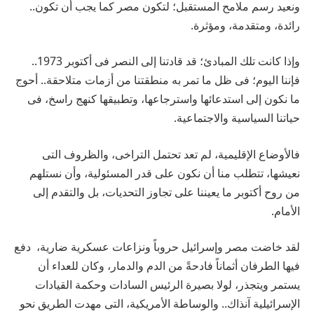
ونعيد رسم ملامح المستقبل؛ لتكون مصر كما يجب أن تكون..
رائدة، ومتقدمة، ومؤثرة.
وإذا كانت تلك المبادئ؛ قد قادتنا إلى النصر فى أكتوبر 1973..
فإننا اليوم؛ فى ظل ما تمر به منطقتنا من أزمات متلاحقة.. أحوج
ما نكون إلى استدعائها واسترجاعها، وتطبيقها كنهج راسخ، فى
حياتنا السياسية والاجتماعية.
فالأوضاع الإقليمية، لم تعد تحتمل التراخى، والظروف التى
نعيشها، تتطلب منا أن نكون على قدر المسئولية، وأن نستلهم
من روح أكتوبر ما يعيننا على تجاوز التحديات، بل والتقدم إلى
الأمام.
لقد خاضت مصر وإسرائيل حروباً ونزاعات عسكرية ضارية، دفع
فيها الطرفان أثماناً فادحةً من الدم والدمار، وكان للعداء أن
يستمر ويتجذر، لولا بصيرة الرئيس السادات وحكمة القيادات
الإسرائيلية آنذاك.. والوساطة الأمريكية، التى مهدت الطريق نحو