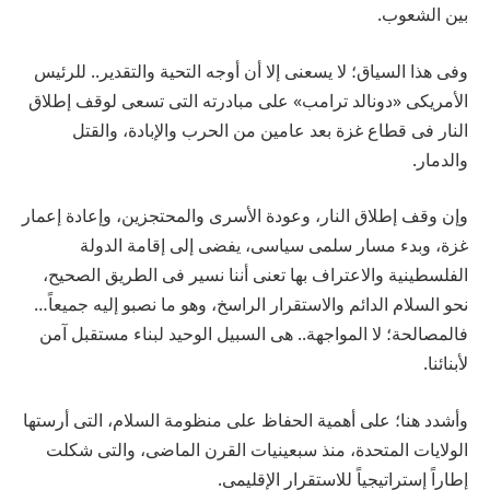
بين الشعوب.
وفى هذا السياق؛ لا يسعنى إلا أن أوجه التحية والتقدير.. للرئيس
الأمريكى «دونالد ترامب» على مبادرته التى تسعى لوقف إطلاق
النار فى قطاع غزة بعد عامين من الحرب والإبادة، والقتل
والدمار.
وإن وقف إطلاق النار، وعودة الأسرى والمحتجزين، وإعادة إعمار
غزة، وبدء مسار سلمى سياسى، يفضى إلى إقامة الدولة
الفلسطينية والاعتراف بها تعنى أننا نسير فى الطريق الصحيح،
نحو السلام الدائم والاستقرار الراسخ، وهو ما نصبو إليه جميعاً…
فالمصالحة؛ لا المواجهة.. هى السبيل الوحيد لبناء مستقبل آمن
لأبنائنا.
وأشدد هنا؛ على أهمية الحفاظ على منظومة السلام، التى أرستها
الولايات المتحدة، منذ سبعينيات القرن الماضى، والتى شكلت
إطاراً إستراتيجياً للاستقرار الإقليمى.