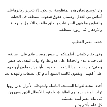
وإن توسيع نطاق هذه المنظومة، لن يكون إلا بتعزيز ركائزهاعلى
أساس من العدل، وضمان حقوق شعوب المنطقة فى الحياة،
والتعاون بما ينهى الصراعات ويطلق طاقات التكامل والرخاء
والازدهار، فى ربوع المنطقة.
شعب مصر العظيم،
وفى ختام كلمتى.. أطمئنكم أن جيش مصر.. قائم على رسالته،
فى حماية بلده والحفاظ على حدودها، ولا يهاب التحديات، جيش
وطنى؛ من صلب هذا الشعب العظيم ..وأبناؤه؛ يحملون أرواحهم
على أكفهم.. ويقفون كالسد المنيع، أمام كل الصعاب والتهديدات.
أجدد التحية لقواتنا المسلحة الباسلة ولشهدائنا الأبرار الذين رووا
تراب الوطن بدمائهم الطاهرة، ولجنودنا الأبطال الذين يسهرون
كى تنام مصر آمنة مطمئنة.
كل عام وأنتم بخير.