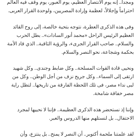
ومجداً.. إنه يوم الانتصار العظيم، يوم العبور، يوم وقف فيه العالم
احتراماً وإجلالاً، لعظمة وإرادة المصريين، ولوحدة القرار العربى.
وفى هذه الذكرى العطرة، نتوجه بتحية خالصة، إلى روح القائد
العظيم الرئيس الراحل «محمد أنور السادات».. بطل الحرب
والسلام.. صاحب القرار الجرىء، والرؤية الثاقبة.. الذي قاد الأمة
بحكمة وشجاعة، نحو النصر والسلام.
ونحيى قادة القوات المسلحة.. وكل ضابط وجندى.. وكل شهيد
ارتقى إلى السماء.. وكل جريح نزف من أجل الوطن.. وكل من
لبى نداء مصر، فى تلك اللحظة الفارقة من تاريخها.. لتظل راية
مصر خفاقة شامخة.
وإننا إذ نستحضر هذه الذكرى العظيمة.. فإننا لا نحييها لمجرد
الاحتفال.. بل لنستلهم منها الدروس والعبر.
لقد علمتنا ملحمة أكتوبر.. أن النصر لا يمنح.. بل ينتزع، وأن