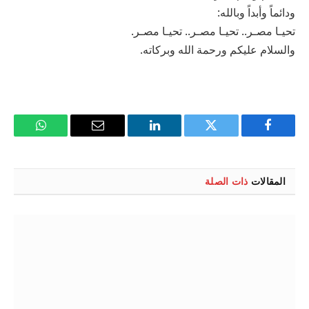
ودائماً وأبداً وبالله:
تحيـا مصـر.. تحيـا مصـر.. تحيـا مصـر.
والسلام عليكم ورحمة الله وبركاته.
فيسبوك
تويتر
لينكدإن
البريد
واتساب
الإلكتروني
المقالات
ذات الصلة