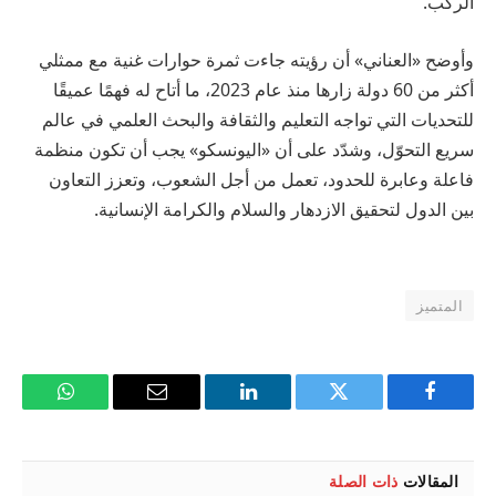
الركب.
وأوضح «العناني» أن رؤيته جاءت ثمرة حوارات غنية مع ممثلي
أكثر من 60 دولة زارها منذ عام 2023، ما أتاح له فهمًا عميقًا
للتحديات التي تواجه التعليم والثقافة والبحث العلمي في عالم
سريع التحوّل، وشدّد على أن «اليونسكو» يجب أن تكون منظمة
فاعلة وعابرة للحدود، تعمل من أجل الشعوب، وتعزز التعاون
بين الدول لتحقيق الازدهار والسلام والكرامة الإنسانية.
المتميز
فيسبوك
تويتر
لينكدإن
البريد
واتساب
الإلكتروني
المقالات
ذات الصلة